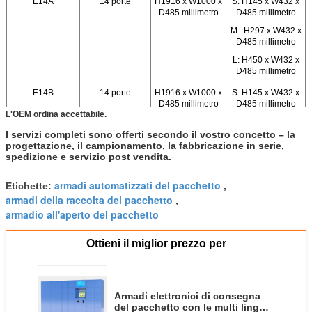
E14A
14 porte
H1916 x W1000 x
S: H145 x W432 x
D485 millimetro
D485 millimetro
M.: H297 x W432 x
D485 millimetro
L: H450 x W432 x
D485 millimetro
E14B
14 porte
H1916 x W1000 x
S: H145 x W432 x
D485 millimetro
D485 millimetro
L'OEM ordina accettabile.
M.: H297 x W432 x
D485 millimetro
I servizi completi sono offerti secondo il vostro concetto – la
progettazione, il campionamento, la fabbricazione in serie,
XL: H602 x W432 x
spedizione e servizio post vendita.
D485 millimetro
armadi automatizzati del pacchetto
E16A
16 porte
H1916 x W1000 x
S: H145 x W432 x
Etichette:
,
D485 millimetro
D485 millimetro
armadi della raccolta del pacchetto
,
armadio all'aperto del pacchetto
M.: H297 x W432 x
D485 millimetro
Ottieni il miglior prezzo per
L: H450 x W432 x
D485 millimetro
E18A
18 porte
H1916 x W1000 x
S: H145 x W432 x
D485 millimetro
D485 millimetro
Armadi elettronici di consegna
M.: H297 x W432 x
del pacchetto con le multi lingue