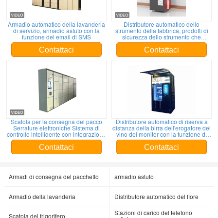
Armadio automatico della lavanderia
Distributore automatico dello
di servizio, armadio astuto con la
strumento della fabbrica, prodotti di
funzione del email di SMS
sicurezza dello strumento che
vendono gli armadi per i lavoratori
Contattaci
Contattaci
Scatola per la consegna del pacco
Distributore automatico di riserva a
Serrature elettroniche Sistema di
distanza della birra dell'erogatore del
controllo intelligente con integrazione
vino del monitor con la funzione di
di piattaforme remote possibili
pubblicità
Contattaci
Contattaci
Armadi di consegna del pacchetto
armadio astuto
Armadio della lavanderia
Distributore automatico del fiore
Stazioni di carico del telefono
Scatola del frigorifero