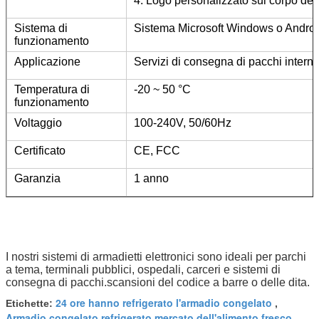
4. Logo personalizzato sul corpo del
Sistema di
Sistema Microsoft Windows o Andro
funzionamento
Applicazione
Servizi di consegna di pacchi interni
Temperatura di
-20 ~ 50 °C
funzionamento
Voltaggio
100-240V, 50/60Hz
Certificato
CE, FCC
Garanzia
1 anno
I nostri sistemi di armadietti elettronici sono ideali per parchi
a tema, terminali pubblici, ospedali, carceri e sistemi di
consegna di pacchi.scansioni del codice a barre o delle dita.
24 ore hanno refrigerato l'armadio congelato
Etichette:
,
Armadio congelato refrigerato mercato dell'alimento fresco
,