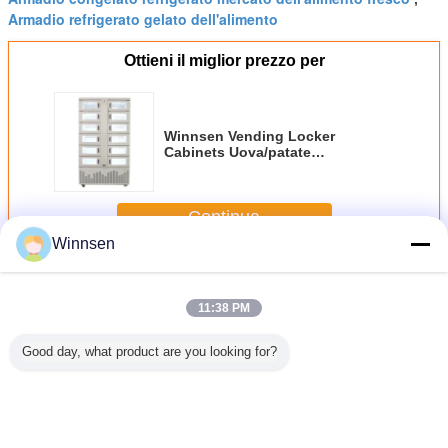
Armadio refrigerato gelato dell'alimento
Ottieni il miglior prezzo per
Winnsen Vending Locker
Cabinets Uova/patate
raffreddamento Macchine da
vendita di alimenti freschi
Continua
Winnsen
Scatola del frigorifero
Più
11:38 PM
Good day, what product are you looking for?
ma And
Apparecchi per il
Frigorifero con
Winnsen bottiglia
Multi-U
ower
raffreddamento
telecomando
di vino armadietto
Cabine
gerated
automatico
frigorifero 24 ore
Rem
With Real
intelligente con
Monitor
lerts And
porte
Smart Adv