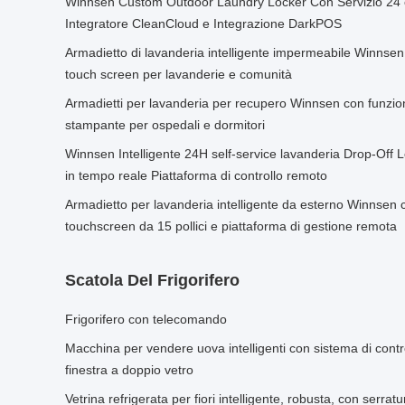
Winnsen Custom Outdoor Laundry Locker Con Servizio 24 or
Integratore CleanCloud e Integrazione DarkPOS
Armadietto di lavanderia intelligente impermeabile Winnsen
touch screen per lavanderie e comunità
Armadietti per lavanderia per recupero Winnsen con funzi
stampante per ospedali e dormitori
Winnsen Intelligente 24H self-service lavanderia Drop-Off
in tempo reale Piattaforma di controllo remoto
Armadietto per lavanderia intelligente da esterno Winnsen 
touchscreen da 15 pollici e piattaforma di gestione remota
Scatola Del Frigorifero
Frigorifero con telecomando
Macchina per vendere uova intelligenti con sistema di contr
finestra a doppio vetro
Vetrina refrigerata per fiori intelligente, robusta, con serrat