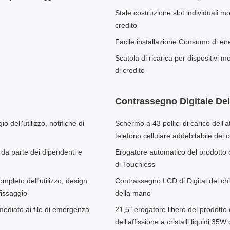
Stale costruzione slot individuali mo
credito
Facile installazione Consumo di ener
Scatola di ricarica per dispositivi mo
di credito
Contrassegno Digitale Dell'
 dell'utilizzo, notifiche di
Schermo a 43 pollici di carico dell'aff
telefono cellulare addebitabile del
 da parte dei dipendenti e
Erogatore automatico del prodotto d
di Touchless
pleto dell'utilizzo, design
Contrassegno LCD di Digital del chio
fissaggio
della mano
ediato ai file di emergenza
21,5" erogatore libero del prodotto
dell'affissione a cristalli liquidi 35W