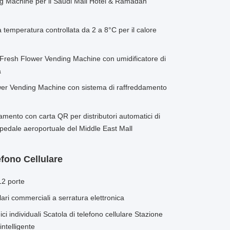
g Machine per il Saudi Mall Hotel & Ramadan
a temperatura controllata da 2 a 8°C per il calore
esh Flower Vending Machine con umidificatore di
a
r Vending Machine con sistema di raffreddamento
mento con carta QR per distributori automatici di
ospedale aeroportuale del Middle East Mall
efono Cellulare
12 porte
lulari commerciali a serratura elettronica
ici individuali Scatola di telefono cellulare Stazione
intelligente