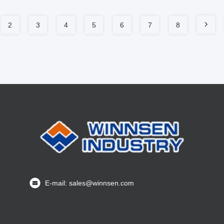
2
3
4
5
6
7
8
E-mail: sales@winnsen.com