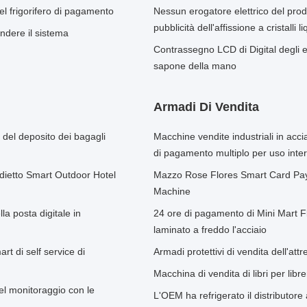
l frigorifero di pagamento
Nessun erogatore elettrico del prodo
pubblicità dell'affissione a cristalli 
ndere il sistema
Contrassegno LCD di Digital degli e
sapone della mano
Armadi Di Vendita
 del deposito dei bagagli
Macchine vendite industriali in acc
di pagamento multiplo per uso inte
adietto Smart Outdoor Hotel
Mazzo Rose Flores Smart Card Pay
Machine
la posta digitale in
24 ore di pagamento di Mini Mart
laminato a freddo l'acciaio
rt di self service di
Armadi protettivi di vendita dell'att
Macchina di vendita di libri per lib
del monitoraggio con le
L'OEM ha refrigerato il distributore