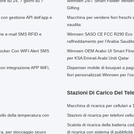
e su 24, 7 giorni su 7
Winnsen 24/7 Smart Flower Vendin
Gifting
 con gestione API dell'app e
Macchina per vendere fiori freschi 
saudita
one e-mail SMS RFID e
Winnsen SASO CE FCC R290 Eco Fr
raffreddamento per l'Arabia Saudit
 Locker Con WIFI Alert SMS
Winnsen OEM Arabo UI Smart Flowe
per KSA Emirati Arabi Uniti Qatar
con integrazione APP WiFi,
Dispenser mobile di bouquet a paga
fiori personalizzati Winnsen per l'
Stazioni Di Carico Del Tel
Macchina di ricarica per cellulari a 
ollo della temperatura con
Stazioni di ricarica per telefoni cel
Scatola di ricarica della batteria cod
ura, per stoccaggio sicuro
di ricarica con sistema di pubblicità 