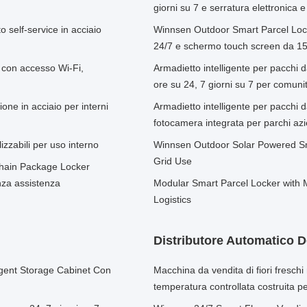
giorni su 7 e serratura elettronica
o self-service in acciaio
Winnsen Outdoor Smart Parcel Locke
24/7 e schermo touch screen da 15 po
 con accesso Wi-Fi,
Armadietto intelligente per pacchi 
ore su 24, 7 giorni su 7 per comunit
one in acciaio per interni
Armadietto intelligente per pacchi 
fotocamera integrata per parchi azi
zzabili per uso interno
Winnsen Outdoor Solar Powered Smar
Grid Use
hain Package Locker
nza assistenza
Modular Smart Parcel Locker with M
Logistics
Distributore Automatico D
igent Storage Cabinet Con
Macchina da vendita di fiori freschi
temperatura controllata costruita pe