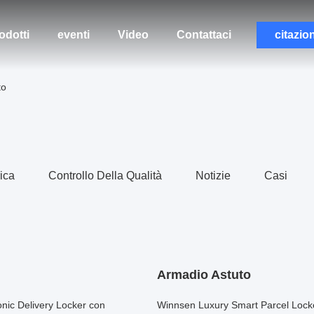
odotti
eventi
Video
Contattaci
citazio
to
rica
Controllo Della Qualità
Notizie
Casi
Armadio Astuto
onic Delivery Locker con
Winnsen Luxury Smart Parcel Locker