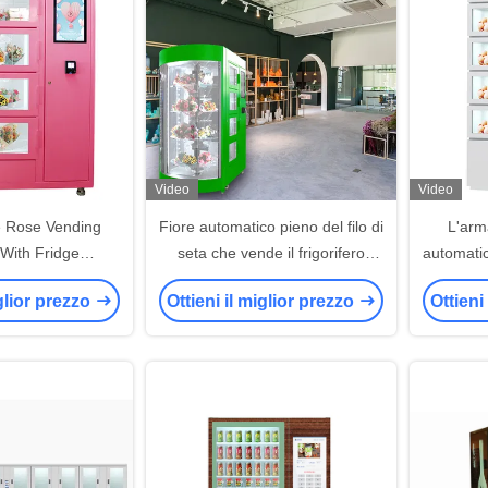
Video
Video
e Rose Vending
Fiore automatico pieno del filo di
L'arma
With Fridge
seta che vende il frigorifero
automatic
ione e finestra
trasparente della porta della
di raffre
iglior prezzo
Ottieni il miglior prezzo
Ottieni
nte AC120V
macchina dell'armadio
può es