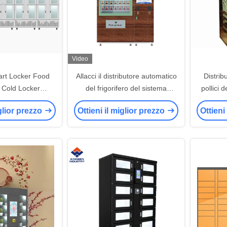
Video
rt Locker Food
Allacci il distributore automatico
Distrib
/ Cold Locker
del frigorifero del sistema
pollici 
orifero
dell'ascensore per
screen, 
iglior prezzo
Ottieni il miglior prezzo
Ottieni
insalata/frutta/vendita di verdure
distri