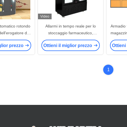
Video
utomatico rotondo
Allarmi in tempo reale per lo
Armadio f
 dell'erogatore del
stoccaggio farmaceutico,
magazzin
 l'armadio di
monitoraggio remoto 24/7 con
self serv
iglior prezzo
Ottieni il miglior prezzo
Ottieni
nto astuto 120V
touchscreen
1