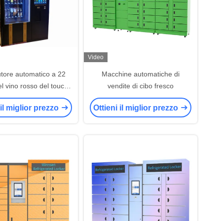
Video
utore automatico a 22
Macchine automatiche di
del vino rosso del touch
vendite di cibo fresco
vendita automatica del
 il miglior prezzo
Ottieni il miglior prezzo
butore automatico del
frigorifero