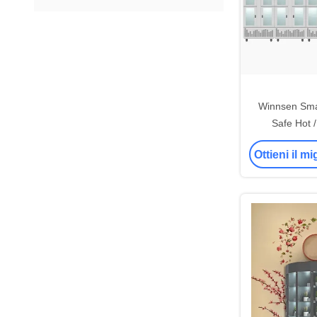
Winnsen Sma
Safe Hot 
frig
Ottieni il m