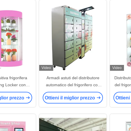
Video
Video
tiva frigorifera
Armadi astuti del distributore
Distribu
ing Locker con
automatico del frigorifero con
del frigo
ffreddatore frigo
Wifi per l'ufficio del lavoro della
fio
iglior prezzo
Ottieni il miglior prezzo
Ottieni
scuola dei bambini
raffre