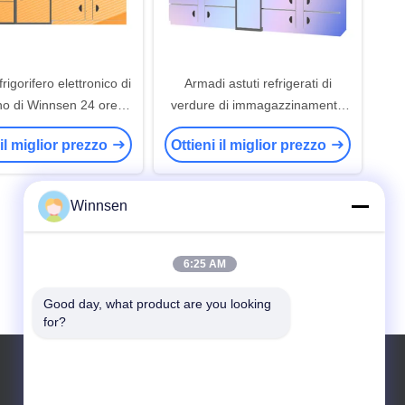
rigorifero elettronico di
Armadi astuti refrigerati di
o di Winnsen 24 ore di
verdure di immagazzinamento
ice di Governo di Smart
in elettronico l'armadio del
 il miglior prezzo
Ottieni il miglior prezzo
Governo di Winnsen
Winnsen
6:25 AM
Good day, what product are you looking 
for?