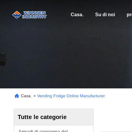
Casa.
Su di noi
pr
Casa.
>
Vending Fridge Online Manufacturer
Tutte le categorie
Armadi di consegna del