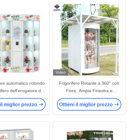
Video
tore automatico rotondo
Frigorifero Rotante a 360° con
rifero dell'erogatore del
Fiore, Ampia Finestra e
re con l'armadio di
Schermo
 il miglior prezzo
Ottieni il miglior prezzo
ddamento astuto 120V