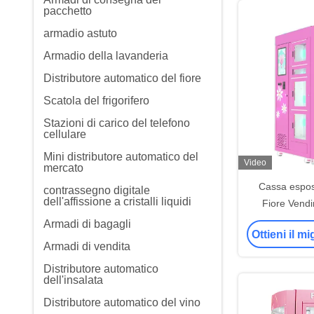
pacchetto
armadio astuto
Armadio della lavanderia
Distributore automatico del fiore
Scatola del frigorifero
Stazioni di carico del telefono
cellulare
Mini distributore automatico del
Video
mercato
Cassa esposi
contrassegno digitale
dell'affissione a cristalli liquidi
Fiore Vend
frigorifero ra
Armadi di bagagli
Ottieni il m
Armadi di vendita
Distributore automatico
dell'insalata
Distributore automatico del vino