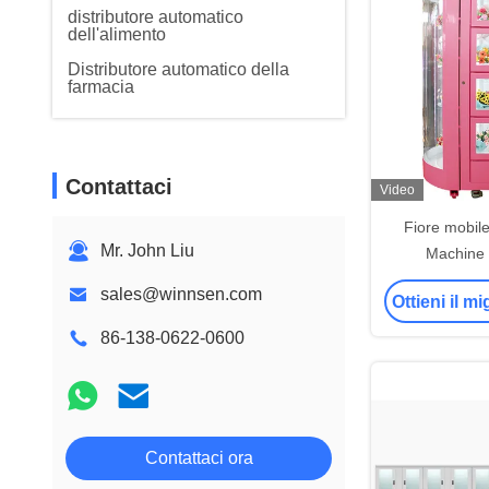
distributore automatico
dell'alimento
Distributore automatico della
farmacia
Contattaci
Video
Fiore mobil
Mr. John Liu
Machine 
dell'esposiz
sales@winnsen.com
Ottieni il m
traspare
86-138-0622-0600
Contattaci ora