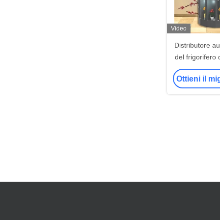
Video
Distributore a
del frigorifero
fiore con
Ottieni il m
raffreddame