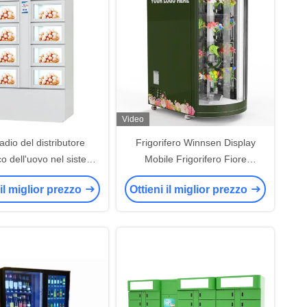
Video
dio del distributore
Frigorifero Winnsen Display
o dell'uovo nel sistema
Mobile Frigorifero Fiore
ddamento del frigorifero
Frigorifero per la vendita
 il miglior prezzo
Ottieni il miglior prezzo
sere personalizzato