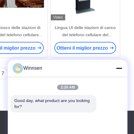
Video
iosco delle stazioni di
Lingua UI delle stazioni di carico
del telefono cellulare
del telefono cellulare del
e con il grande schermo
ristorante multi con le serrature
 il miglior prezzo
Ottieni il miglior prezzo
di pubblicità
elettroniche sicure
Winnsen
7
8
2:26 AM
Good day, what product are you looking 
for?