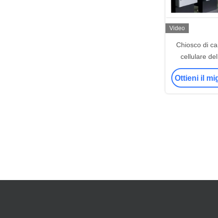
Video
Chiosco di ca
cellulare de
telefono diritt
Ottieni il m
carico co