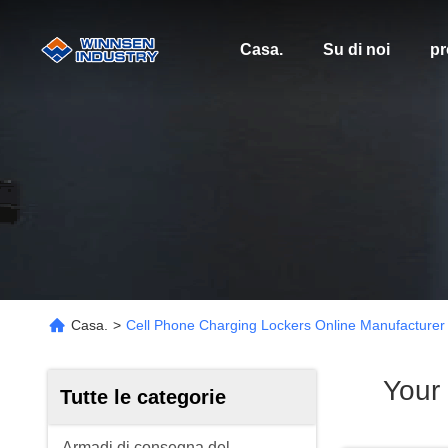
Casa.
Su di noi
pr
Casa.
>
Cell Phone Charging Lockers Online Manufacturer
Your
Tutte le categorie
Armadi di consegna del