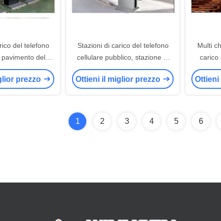
rico del telefono
Stazioni di carico del telefono
Multi ch
l pavimento del
cellulare pubblico, stazione di
carico 
o delle stazioni di
carico del Usb per i dispositivi
della ret
iglior prezzo
Ottieni il miglior prezzo
Ottieni
n telecomando
multipli
1
2
3
4
5
6