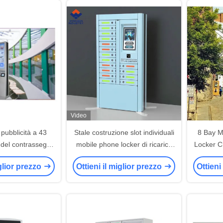
Video
 pubblicità a 43
Stale costruzione slot individuali
8 Bay M
co del contrassegno
mobile phone locker di ricarica
Locker C
egli armadi del
con lettore di carte di credito
iglior prezzo
Ottieni il miglior prezzo
Ottieni
o cellulare