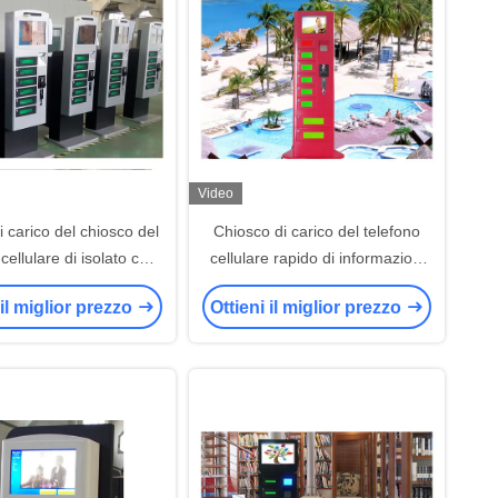
Video
 carico del chiosco del
Chiosco di carico del telefono
cellulare di isolato con
cellulare rapido di informazioni
ne della pubblicità della
di pubblicità per le località di
 il miglior prezzo
Ottieni il miglior prezzo
i Wifi di punto caldo
soggiorno/attrazione
turistica/punti scenici