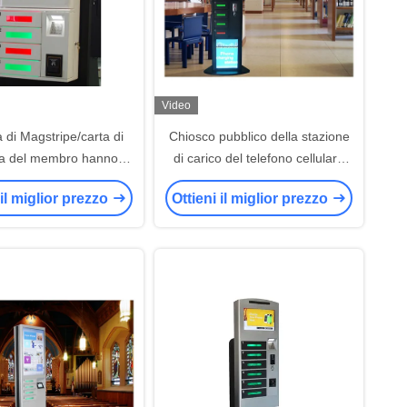
Video
 di Magstripe/carta di
Chiosco pubblico della stazione
ta del membro hanno
di carico del telefono cellulare
o la stazione di carico
con l'alta risoluzione 1280 del ×
 il miglior prezzo
Ottieni il miglior prezzo
efono cellulare con il
1024
 screen a 19 pollici