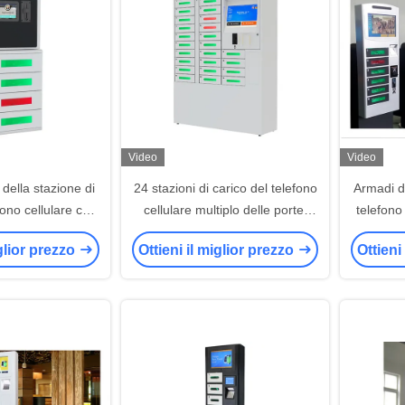
Video
Video
 della stazione di
24 stazioni di carico del telefono
Armadi di
fono cellulare con
cellulare multiplo delle porte,
telefono 
tronici del touch
chiosco di carico del telefono
la funzio
iglior prezzo
Ottieni il miglior prezzo
Ottieni
reen
cellulare per il iPhone 6/5/iPad
rete d