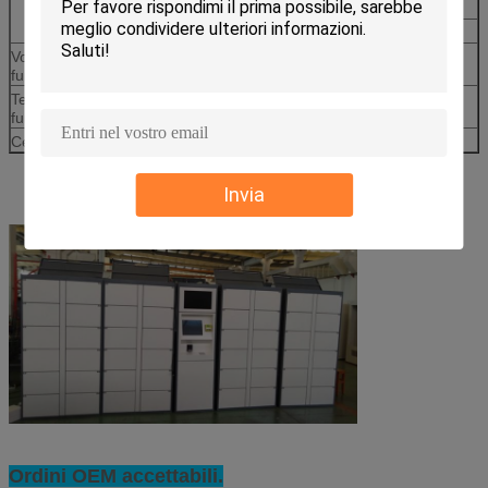
funzionamento
Telecamera di sicurezza
Voltaggio di
100-240V, 50/60Hz
funzionamento
Temperatura di
0 ~ 50 °C
funzionamento
Certificato
CE, FCC
Invia
Ordini OEM accettabili.