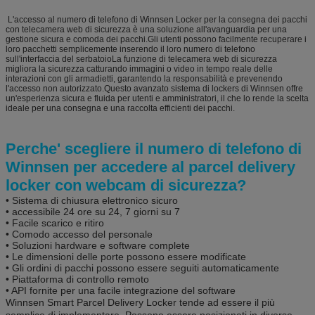
L'accesso al numero di telefono di Winnsen Locker per la consegna dei pacchi
con telecamera web di sicurezza è una soluzione all'avanguardia per una
gestione sicura e comoda dei pacchi.Gli utenti possono facilmente recuperare i
loro pacchetti semplicemente inserendo il loro numero di telefono
sull'interfaccia del serbatoioLa funzione di telecamera web di sicurezza
migliora la sicurezza catturando immagini o video in tempo reale delle
interazioni con gli armadietti, garantendo la responsabilità e prevenendo
l'accesso non autorizzato.Questo avanzato sistema di lockers di Winnsen offre
un'esperienza sicura e fluida per utenti e amministratori, il che lo rende la scelta
ideale per una consegna e una raccolta efficienti dei pacchi.
Perche' scegliere il numero di telefono di
Winnsen per accedere al parcel delivery
locker con webcam di sicurezza?
• Sistema di chiusura elettronico sicuro
• accessibile 24 ore su 24, 7 giorni su 7
• Facile scarico e ritiro
• Comodo accesso del personale
• Soluzioni hardware e software complete
• Le dimensioni delle porte possono essere modificate
• Gli ordini di pacchi possono essere seguiti automaticamente
• Piattaforma di controllo remoto
• API fornite per una facile integrazione del software
Winnsen Smart Parcel Delivery Locker tende ad essere il più
semplice di implementare. Possono essere posizionati in diverse