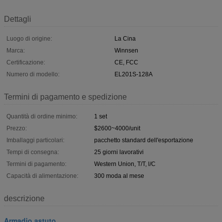
Dettagli
Luogo di origine:
La Cina
Marca:
Winnsen
Certificazione:
CE, FCC
Numero di modello:
EL201S-128A
Termini di pagamento e spedizione
Quantità di ordine minimo:
1 set
Prezzo:
$2600~4000/unit
Imballaggi particolari:
pacchetto standard dell'esportazione
Tempi di consegna:
25 giorni lavorativi
Termini di pagamento:
Western Union, T/T, l/C
Capacità di alimentazione:
300 moda al mese
descrizione
Armadio astuto