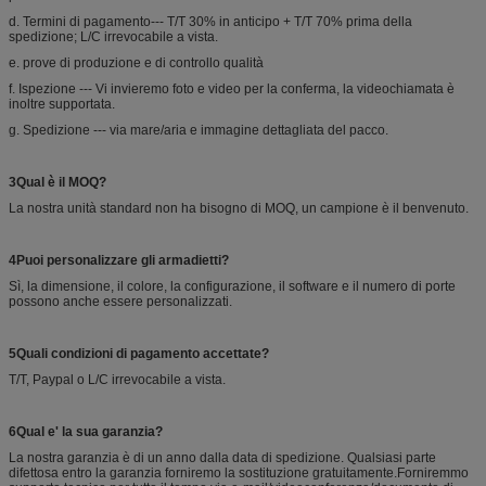
d. Termini di pagamento--- T/T 30% in anticipo + T/T 70% prima della
spedizione; L/C irrevocabile a vista.
e. prove di produzione e di controllo qualità
f. Ispezione --- Vi invieremo foto e video per la conferma, la videochiamata è
inoltre supportata.
g. Spedizione --- via mare/aria e immagine dettagliata del pacco.
3Qual è il MOQ?
La nostra unità standard non ha bisogno di MOQ, un campione è il benvenuto.
4Puoi personalizzare gli armadietti?
Sì, la dimensione, il colore, la configurazione, il software e il numero di porte
possono anche essere personalizzati.
5Quali condizioni di pagamento accettate?
T/T, Paypal o L/C irrevocabile a vista.
6Qual e' la sua garanzia?
La nostra garanzia è di un anno dalla data di spedizione. Qualsiasi parte
difettosa entro la garanzia forniremo la sostituzione gratuitamente.Forniremmo