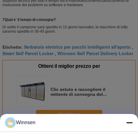
supporto tecnico per tutto il tempo via e-mail/videoconferenza/documento di
risoluzione dei problemi su software e hardware.
7Qual e' il tempo di consegna?
Di solito il campione sarà spedito in 15 giorni lavorativi, le macchine di lotto
saranno spedite in 30-45 giorni.
Serbatoio elettrico per pacchi intelligenti all'aperto
Etichette:
,
Smart Self Parcel Locker
Winnsen Self Parcel Delivery Locker
,
Ottieni il miglior prezzo per
Clic astuto e raccogliere il
mittente di consegna del
pacchetto e gli armadi locativi
della lavanderia elettrica del
ricevitore all'aperto
Continua
Winnsen
Armadio astuto
Più