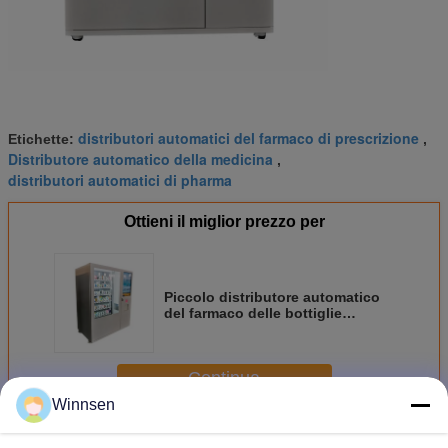
distributori automatici del farmaco di prescrizione
Etichette:
,
Distributore automatico della medicina
,
distributori automatici di pharma
Ottieni il miglior prezzo per
Piccolo distributore automatico
del farmaco delle bottiglie
dell'ospedale con la funzione a
distanza dell'aggiornamento di
informazioni
Continua
Winnsen
Distributore automatico della farmacia
Più