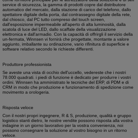
service di sicurezza, la gamma di prodotti copre dal distributore
automatico del mercato, dalla stazione di carico del telefono, dallo
spettatore digitale della porta, dal contrassegno digitale della rete,
dal chiosco, dal PC tutto compreso del touch screen,
dall'esposizione impermeabile all'aperto di alta luminosità, dalla
scatola di luce del LED, dallo scaffale della visualizzazione
elettronica e dall'armadio. Con la capacità di offrirgli il servizio della
un-fermata, Winnsen vi fornirà che progettate, montante a valore
aggiunto, imballante su ordinazione, vario rifinitura di superficie e
software relativo secondo le richieste differenti.
Produttore professionista
Se aveste una vista di occhio dell'uccello, vedereste che i nostri
78.000 quadrati. i piedi di funzione è dedicato per produrre i vostri
ordini. Winnsen ha amministrato le tecniche del ERP, di PDM e di
CRM in modo che produzione e funzionamento di spedizione come
movimento a orologeria.
Risposta veloce
Con il nostri propri ingegnere, R & S, produzione, qualità e gruppo
logistico stanti dietro, le nostre vendite possono risposta alla vostra
indagine in un giorno lavorativo per la vostra convenienza, noi
possono consegnare la soluzione al vostro bisogno in un ritorno
veloce.