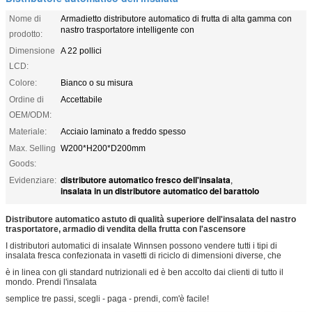
Nome di
Armadietto distributore automatico di frutta di alta gamma con
nastro trasportatore intelligente con
prodotto:
Dimensione
A 22 pollici
LCD:
Colore:
Bianco o su misura
Ordine di
Accettabile
OEM/ODM:
Materiale:
Acciaio laminato a freddo spesso
Max. Selling
W200*H200*D200mm
Goods:
distributore automatico fresco dell'insalata
Evidenziare:
,
insalata in un distributore automatico del barattolo
Distributore automatico astuto di qualità superiore dell'insalata del nastro
trasportatore, armadio di vendita della frutta con l'ascensore
I distributori automatici di insalate Winnsen possono vendere tutti i tipi di
insalata fresca confezionata in vasetti di riciclo di dimensioni diverse, che
è in linea con gli standard nutrizionali ed è ben accolto dai clienti di tutto il
mondo. Prendi l'insalata
semplice tre passi, scegli - paga - prendi, com'è facile!