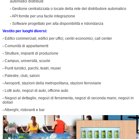
automatici distribuiti
-
Gestione centralizzata o locale della rete del distributore automatico
-
API fornite per una facile integrazione
-
Software progettato per alta disponibilità e ridondanza
Lasciate un messaggi
Vestito per luoghi diversi:
Ti richiameremo presto
-
Edifici commerciali, edifici per uffici, centri economici, call center
-
Comunità di appartamenti
-
Strutture, impianti di produzione
-
Campus, università, scuole
-
Punti turistici, parchi, teatri, musei
-
Palestre, club, saloni
-
Aeroporti, stazioni della metropolitana, stazioni ferroviarie
-
Lotti auto, negozi di auto, officine auto
-
Negozi al dettaglio, negozi di ferramenta, negozi di seconda mano, negozi in
dollari
-
Alberghi, ristoranti e bar