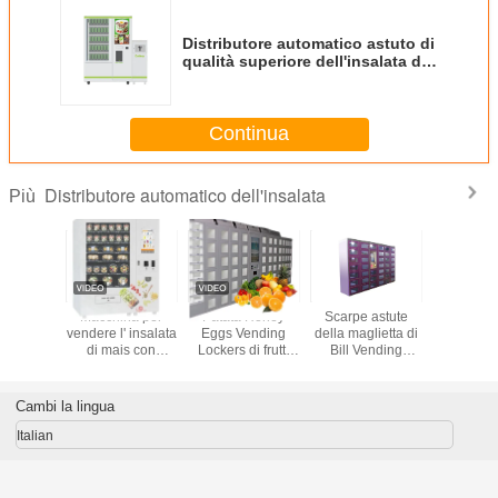
Distributore automatico astuto di
qualità superiore dell'insalata del
nastro trasportatore, armadio di
vendita della frutta con
l'ascensore
Continua
Distributore automatico dell'insalata
Più
Macchina per
Patata Honey
Scarpe astute
Ripresa e
vendere l' insalata
Eggs Vending
della maglietta di
del distr
di mais con
Lockers di frutti
Bill Vending
automati
schermo tattile
delle verdure di
Machine For
bigné del
Winnsen con la
Selling di tocco
di pagam
dimensione
del sistema di
piattaf
Cambi la lingua
differente della
software del
Cashless
porta
contenitore di
gestione
Italian
armadio
annu