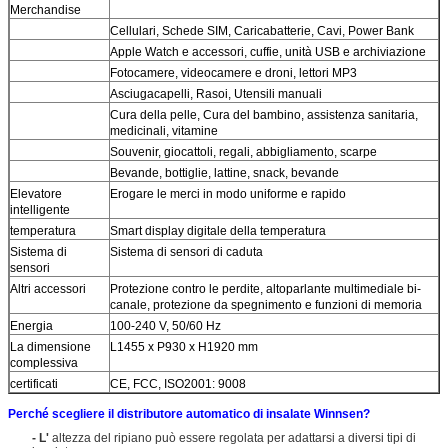
Merchandise
Cellulari, Schede SIM, Caricabatterie, Cavi, Power Bank
Apple Watch e accessori, cuffie, unità USB e archiviazione
Fotocamere, videocamere e droni, lettori MP3
Asciugacapelli, Rasoi, Utensili manuali
Cura della pelle, Cura del bambino, assistenza sanitaria,
medicinali, vitamine
Souvenir, giocattoli, regali, abbigliamento, scarpe
Bevande, bottiglie, lattine, snack, bevande
Elevatore
Erogare le merci in modo uniforme e rapido
intelligente
temperatura
Smart display digitale della temperatura
Sistema di
Sistema di sensori di caduta
sensori
Altri accessori
Protezione contro le perdite, altoparlante multimediale bi-
canale, protezione da spegnimento e funzioni di memoria
Energia
100-240 V, 50/60 Hz
La dimensione
L1455 x P930 x H1920 mm
complessiva
certificati
CE, FCC, ISO2001: 9008
Perché scegliere il distributore automatico di insalate Winnsen?
- L'
altezza del ripiano può essere regolata per adattarsi a diversi tipi di