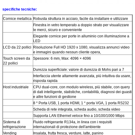
specifiche tecniche:
Cornice metallica
Robusta struttura in acciaio, facile da installare e utilizzare
Finestra in vetro temperato a doppio strato per visualizzare
le merci, sicuro e conveniente
Elegante cornice per porte in alluminio con illuminazione a
LED
LCD da 22 pollici
Risoluzione Full HD 1920 x 1080, visualizza annunci video
e immagini quando nessun cliente opera,
Touch screen da
Spessore: 6 mm, Max: 4096 × 4096
22 pollici
Durezza superficiale: valore di durezza di Mohs pari a 7
Interfaccia utente altamente avanzata, più intuitiva da usare,
risposta rapida
Host industriale
CPU dual-core, con modulo wireless, più stabile, con query
di dati intelligente, statistiche, contabilità, diagnosi dei guasti
e altre funzioni di gestione
8 * Porta USB, 1 porta HDMI, 1 * porta VGA, 1 porta RS232
Scheda di rete integrata, scheda audio, scheda video
Supporta LAN Ethernet veloce fino a 10/100/1000 Mbps
Sistema di
Fluido refrigerante R134a, in linea con i requisiti
refrigerazione
internazionali di protezione dell'ambiente
Vending
Insalata, frutta fresca, verdure, latte, panino