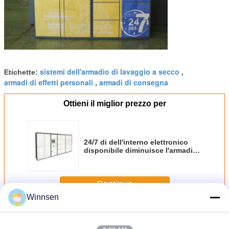
sistemi dell'armadio di lavaggio a secco
Etichette:
,
armadi di effetti personali
armadi di consegna
,
Ottieni il miglior prezzo per
24/7 di dell'interno elettronico
disponibile diminuisce l'armadio
della lavanderia per il centro
sportivo della palestra con una
garanzia di anno
Continua
Winnsen
Armadio della lavanderia
Più