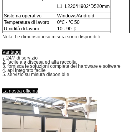
L1: L220*H902*D520mm
Sistema operativo
Windows/Android
Temperatura di lavoro
0℃ - ℃ 50
Umidità di lavoro
10 - 90 ﹪
Certificato
CE, FCC
Nota: Le dimensioni su misura sono disponibili
Vantaggi
24/7 di servizio
1.
2. facile a a discesa ed alla raccolta
3. fornisca le soluzioni complete dei hardware e software
4. api integrato facile
5. servizio su misura disponibile
La nostra officina