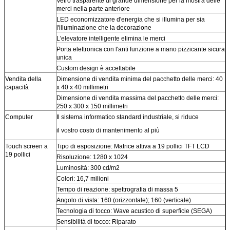
Vetro trasparente di grande dimensione per la mostra delle
merci nella parte anteriore
LED economizzatore d'energia che si illumina per sia
l'illuminazione che la decorazione
L'elevatore intelligente elimina le merci
Porta elettronica con l'anti funzione a mano pizzicante sicura
unica
Custom design è accettabile
Vendita della
Dimensione di vendita minima del pacchetto delle merci: 40
capacità
x 40 x 40 millimetri
Dimensione di vendita massima del pacchetto delle merci:
250 x 300 x 150 millimetri
Computer
Il sistema informatico standard industriale, si riduce
Invia
il vostro costo di mantenimento al più
Touch screen a
Tipo di esposizione: Matrice attiva a 19 pollici TFT LCD
19 pollici
Risoluzione: 1280 x 1024
Luminosità: 300 cd/m2
Colori: 16,7 milioni
Tempo di reazione: spettrografia di massa 5
Angolo di vista: 160 (orizzontale); 160 (verticale)
Tecnologia di tocco: Wave acustico di superficie (SEGA)
Sensibilità di tocco: Riparato