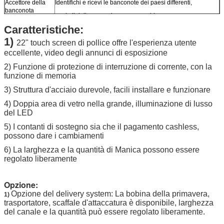
Accettore della
Identifichi e ricevi le banconote dei paesi differenti,
banconota
quale il dollaro americano, euro, rublo…
Caratteristiche:
Accettore della
Identifichi e ricevi le monete dei paesi differenti,
1)
moneta
22" touch screen di pollice offre l'esperienza utente
quale il dollaro americano, euro, rublo…
eccellente, video degli annunci di esposizione
Lettore di schede
Accetti la carta di IC, la carta del magstripe, carta pagata
2) Funzione di protezione di interruzione di corrente, con la
anticipatamente,
funzione di memoria
pagamento con carta di credito
3) Struttura d'acciaio durevole, facili installare e funzionare
Opzioni di
Esposizione di pubblicità LCD a 19 pollici, stampante della
4) Doppia area di vetro nella grande, illuminazione di lusso
hardware
ricevuta,
del LED
Lettore di schede di RFID, macchina fotografica…
5) I contanti di sostegno sia che il pagamento cashless,
Se le parti che avete bisogno di non sono elencate sopra,
possono dare i cambiamenti
chiedaci prego.
6) La larghezza e la quantità di Manica possono essere
regolato liberamente
Opzione:
Opzione del delivery system: La bobina della primavera,
1)
trasportatore, scaffale d'attaccatura è disponibile, larghezza
del canale e la quantità può essere regolato liberamente.