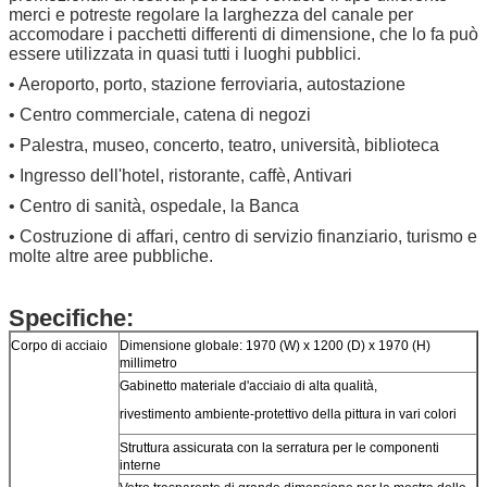
merci e potreste regolare la larghezza del canale per
accomodare i pacchetti differenti di dimensione, che lo fa
può
essere utilizzata in quasi tutti i luoghi pubblici.
• Aeroporto, porto, stazione ferroviaria, autostazione
• Centro commerciale, catena di negozi
• Palestra, museo, concerto, teatro, università, biblioteca
• Ingresso dell'hotel, ristorante, caffè, Antivari
• Centro di sanità, ospedale, la Banca
• Costruzione di affari, centro di servizio finanziario, turismo e
molte altre aree pubbliche.
Specifiche:
Lasciate un messaggio
Corpo di acciaio
Dimensione globale: 1970 (W) x 1200 (D) x 1970 (H)
millimetro
Ti richiameremo presto!
Gabinetto materiale d'acciaio di alta qualità,
rivestimento ambiente-protettivo della pittura in vari colori
Struttura assicurata con la serratura per le componenti
interne