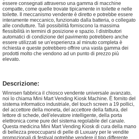
essere consegnati attraverso una gamma di macchine
compatte, come quelle trovate tipicamente in toilette e nelle
toilette. Il meccanismo vendente è diretto e potrebbe essere
interamente meccanico, funzionato dalla batteria, o collegato
alle condutture. Tali possibilità forniscono la massima
flessibilità in termini di posizione e spazio. I distributori
automatici di condizione del pavimento potrebbero anche
essere utilizzati se un'esperienza al minuto completa è
richiesta e queste potrebbero offrire una vasta gamma dei
prodotti molto che vendono ad un punto di prezzo più
elevato.
Descrizione:
Winnsen fabbrica il chiosco vendente universale avanzato,
noi lo chiama Mini Mart Vending Kiosk Machine.
È fornito del
sistema informatico industriale, del touch screen a 19 pollici,
del accettore della moneta, del accettore della fattura, del
lettore di schede, dell'
elevatore
intelligente
, della porta
elettronica come pure del sistema regolabile del canale.
Questa medicina Mini Mart Vending Kiosk di cura della mano
di bellezza preoccuparsi di pelle di Luxuary per le vendite
promozionali di festival potrebbe vendere il tipo differente