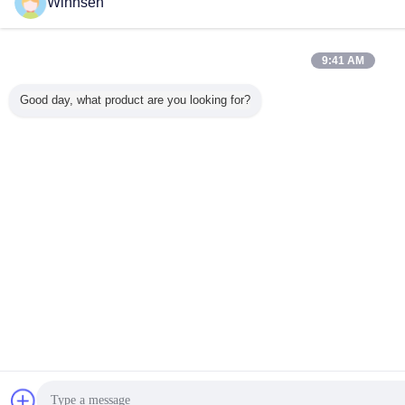
Winnsen
9:41 AM
Good day, what product are you looking for?
Chiacchierare
R