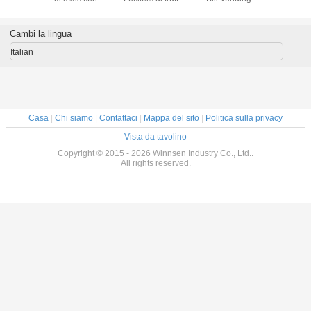
- Aeroporti, stazioni della metropolitana, stazioni ferroviarie
schermo tattile
delle verdure di
Machine For
bigné del
Winnsen con la
Selling di tocco
di pagam
-
Lotti dell'automobile, negozi automatici, officine riparazioni d
dimensione
del sistema di
piattaf
Cambi la lingua
differente della
software del
Cashless
-
Vendite al dettaglio, ferramenta, depositi di risparmio, deposit
porta
contenitore di
gestione
Italian
armadio
annu
- Hotel, ristoranti e barre
Casa
|
Chi siamo
|
Contattaci
|
Mappa del sito
|
Politica sulla privacy
Vista da tavolino
Copyright © 2015 - 2026 Winnsen Industry Co., Ltd..
All rights reserved.