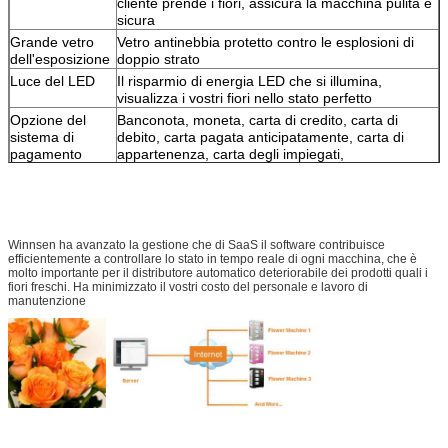
cliente prende i fiori, assicura la macchina pulita e
sicura
Grande vetro
Vetro antinebbia protetto contro le esplosioni di
dell'esposizione
doppio strato
Luce del LED
Il risparmio di energia LED che si illumina,
visualizza i vostri fiori nello stato perfetto
Opzione del
Banconota, moneta, carta di credito, carta di
sistema di
debito, carta pagata anticipatamente, carta di
pagamento
appartenenza, carta degli impiegati,
paga mobile, codice di QR, di NFC ed ecc.
Sistema di
2-25°C (regolabile); modulo standard di
refrigerazione
refrigerazione, facile mantenere; materiale di
Winnsen ha avanzato la gestione che di SaaS il software contribuisce
isolamento speciale
efficientemente a controllare lo stato in tempo reale di ogni macchina, che è
molto importante per il distributore automatico deteriorabile dei prodotti quali i
Opzione
fiori freschi. Ha minimizzato il vostri costo del personale e lavoro di
manutenzione
Sistema astuto
Tenga i fiori nell'ambiente ideale di himidity
dell'umidificatore
Opzione
Opzione
Servizio di sistema intelligente di Winnsen SaaS
telecomandata
ottimizzare tutte le funzioni, di facile impiego,
compreso gestione remota, informazioni del
fiore/gestione di prezzi,