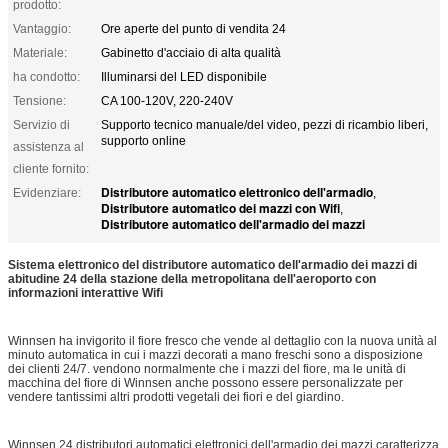
prodotto:
Vantaggio:
Ore aperte del punto di vendita 24
Materiale:
Gabinetto d'acciaio di alta qualità
ha condotto:
Illuminarsi del LED disponibile
Tensione:
CA 100-120V, 220-240V
Servizio di
Supporto tecnico manuale/del video, pezzi di ricambio liberi,
supporto online
assistenza al
cliente fornito:
Distributore automatico elettronico dell'armadio
Evidenziare:
,
Distributore automatico dei mazzi con Wifi
,
Distributore automatico dell'armadio dei mazzi
Sistema elettronico del distributore automatico dell'armadio dei mazzi di
abitudine 24 della stazione della metropolitana dell'aeroporto con
informazioni interattive Wifi
Winnsen ha invigorito il fiore fresco che vende al dettaglio con la nuova unità al
minuto automatica in cui i mazzi decorati a mano freschi sono a disposizione
dei clienti 24/7. vendono normalmente che i mazzi del fiore, ma le unità di
macchina del fiore di Winnsen anche possono essere personalizzate per
vendere tantissimi altri prodotti vegetali dei fiori e del giardino.
Winnsen 24 distributori automatici elettronici dell'armadio dei mazzi caratterizza