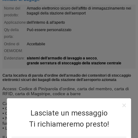
Nome del
Armadio elettronico sicuro dell'affitto di immagazzinamento nei
bagagli della stazione dell'aeroport
prodotto:
Applicazione:
dell'interno & all'aperto
Qty della
Può essere personalizzato
porta:
Ordine di
Accettabile
OEM/ODM:
sistemi dell'armadio di lavaggio a secco
Evidenziare:
,
grande serratura di stoccaggio della stazione centrale
Carta locativa di parola d'ordine dell'armadio dei contenitori di stoccaggio
elettronici sicuri dei bagagli della stazione dell'aeroporto azionata
Access: Codice di Pin/parola d'ordine, carta del membro, carta di
RFID, carta di Magstripe, codice a barre
Caratteristiche:
• Capace di essere integrato con altri smart card
Lasciate un messaggio
• Operazione facile e rapida
• Numero LCD della vetrina dello schermo, tempo e guida di
Ti richiameremo presto!
funzionamento
• Le soluzioni su misura sono accettate
Il nostro armadio elettronico ha la nostri propri progettazione,