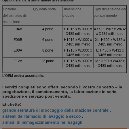
Opzioni standard dell'armadio di estensione
Opzione
Qty della porta
Dimensione
Ogni dimensione del
dell'armadio di
globale
compartimento
estensione
E04A
4 porte
H1916 x W1000 x
XXXL: H907 x W432
D485 millimetro
x D485 millimetro
E06B
6 porte
H1916 x W1000 x
XL: H602 x W432 x
D485 millimetro
D485 millimetro
E08A
8 porte
H1916 x W1000 x
L: H450 x W432 x
D485 millimetro
D485 millimetro
E12A
12 porte
H1916 x W1000 x
M.: H297 x W432 x
D485 millimetro
D485 millimetro
L'OEM ordina accettabile.
I servizi completi sono offerti secondo il vostro concetto – la
progettazione, il campionamento, la fabbricazione in serie,
spedizione e servizio post vendita.
Etichette:
grande serratura di stoccaggio della stazione centrale
,
sistemi dell'armadio di lavaggio a secco
,
armadi di immagazzinamento nei bagagli