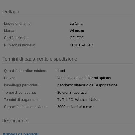
Dettagli
Luogo di origine:
La Cina
Marca:
Winnsen
Certificazione:
CE, FCC
Numero di modello:
EL201S-014D
Termini di pagamento e spedizione
Quantità di ordine minimo:
1 set
Prezzo:
Varies based on different options
Imballaggi particolari:
pacchetto standard dell'esportazione
Tempi di consegna:
20 giorni lavorativi
Termini di pagamento:
T / T, L / C, Western Union
Capacità di alimentazione:
3000 insiemi al mese
descrizione
Armadi di bagagli