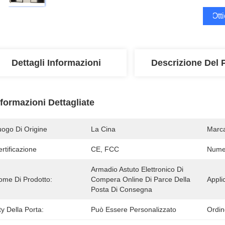
Ott
Dettagli Informazioni
Descrizione Del 
nformazioni Dettagliate
uogo Di Origine
La Cina
Marc
rtificazione
CE, FCC
Numer
Armadio Astuto Elettronico Di 
ome Di Prodotto:
Compera Online Di Parce Della 
Appli
Posta Di Consegna
y Della Porta:
Può Essere Personalizzato
Ordi