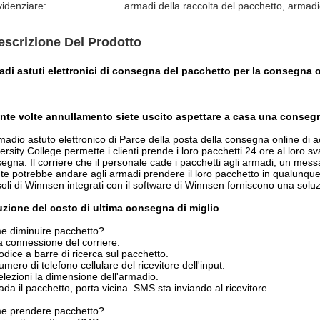
idenziare:
armadi della raccolta del pacchetto
, 
armadio
escrizione Del Prodotto
di astuti elettronici di consegna del pacchetto per la consegna on
nte volte annullamento siete uscito aspettare a casa una conseg
madio
astuto elettronico di Parce della posta della consegna online di a
ersity College
permette i clienti prende i loro pacchetti 24 ore al loro sv
egna. Il corriere che il personale cade i pacchetti agli armadi, un messa
nte potrebbe andare agli armadi prendere il loro pacchetto in qualunque 
oli di Winnsen integrati con il software di Winnsen forniscono una sol
zione del costo di ultima consegna di miglio
 diminuire pacchetto?
a connessione del corriere.
odice a barre di ricerca sul pacchetto.
mero di telefono cellulare del ricevitore dell'input.
elezioni la dimensione dell'armadio.
ada il pacchetto, porta vicina. SMS sta inviando al ricevitore.
e prendere pacchetto?