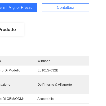
ieni Il Miglior Prezzo
Contattaci
Prodotto
a
Winnsen
o Di Modello
EL101S-032B
cazione:
Dell'interno & All'aperto
ne Di OEM/ODM:
Accettabile