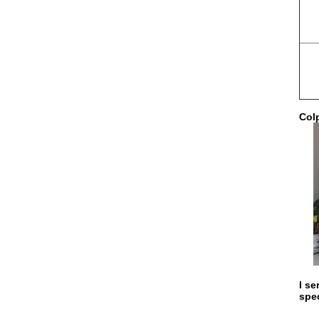
Colp
I se
sped