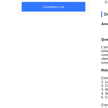
Ev
Contattaci ora
D
Arma
Qua
L'ar
Univ
cons
clie
cons
Ridu
Come
1.
L
2.
C
3.
Nu
4.
S
5.
C
Com