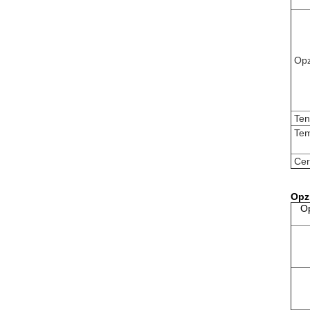
Opz
Ten
Tem
Cer
Opz
Op