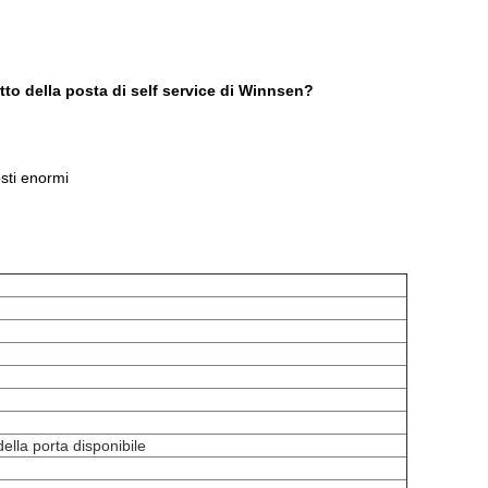
to della posta di self service di Winnsen?
osti enormi
he su misura della porta disponibile