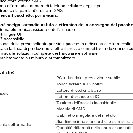
 ricevitore ottiene SMS.
ada all'armadio, numero di telefono cellulare degli input.
ntroduca la parola d'ordine in SMS.
renda il pacchetto, porta vicina.
hé scelga l'armadio astuto elettronico della consegna del pacchet
stema elettronico assicurato dell'armadio
lti lingue UI
/7 accessibile
condi delle prese soltanto per sia il pacchetto a discesa che la raccolta
 casa la linea di produzione vi offre il prezzo competitivo, riduzioni dei c
rnisca le soluzioni complete dei hardware e software
mpletamente su misura e automatizzato
ifiche:
PC industriale, prestazione stabile
Touch screen a 15 pollici
Lettore di codici a barre
sole
Lettore di schede di IC
Tastiera dell'acciaio inossidabile
Modulo di SMS
Gabinetto irregolare del metallo
Sia dimensione standard c
ulo dell'armadio
Quantità differenti della porta disponibili