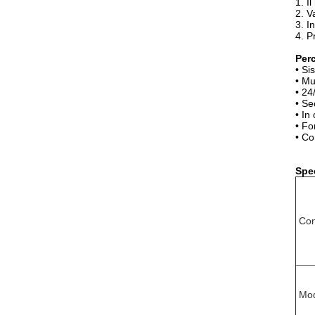
1.
Il
2.
V
3. I
4. P
Perc
• Si
• Mu
• 24
• Se
• In
• Fo
• Co
Spec
Con
Mod