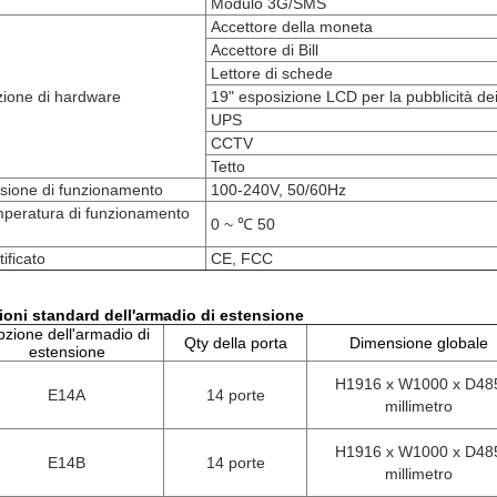
Modulo 3G/SMS
Accettore della moneta
Accettore di Bill
Lettore di schede
ione di hardware
19" esposizione LCD per la pubblicità de
UPS
CCTV
Tetto
sione di funzionamento
100-240V, 50/60Hz
peratura di funzionamento
0 ~ ℃ 50
tificato
CE, FCC
ioni standard dell'armadio di estensione
zione dell'armadio di
Qty della porta
Dimensione globale
estensione
H1916 x W1000 x D48
E14A
14 porte
millimetro
H1916 x W1000 x D48
E14B
14 porte
millimetro