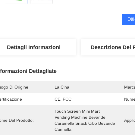
Ott
Dettagli Informazioni
Descrizione Del 
nformazioni Dettagliate
uogo Di Origine
La Cina
Marc
rtificazione
CE, FCC
Numer
Touch Screen Mini Mart 
Vending Machine Bevande 
ome Del Prodotto:
Appli
Caramelle Snack Cibo Bevande 
Cannella