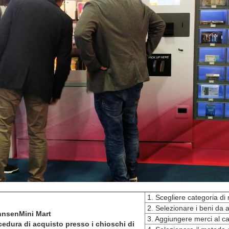
1. Scegliere categoria di
2. Selezionare i beni da 
nnsen
Mini Mart
3. Aggiungere merci al ca
cedura di acquisto presso i chioschi di