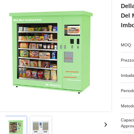
Dell
Del 
Imbo
MOQ:
Prezzo
Imball
Period
Metodo
Capaci
Approv