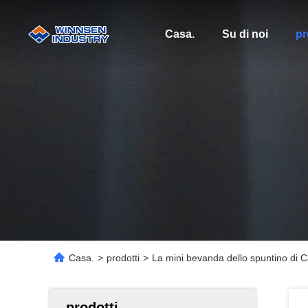
Casa.
Su di noi
pr
Casa.
>
prodotti
>
La mini bevanda dello spuntino di C
prodotti