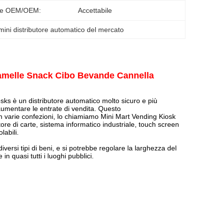
ne OEM/OEM:
Accettabile
mini distributore automatico del mercato
amelle Snack Cibo Bevande Cannella
ks è un distributore automatico molto sicuro e più
 aumentare le entrate di vendita.
Questo
n varie confezioni
, lo chiamiamo Mini Mart Vending Kiosk
ore di carte, sistema informatico industriale, touch screen
labili.
versi tipi di beni, e si potrebbe regolare la larghezza del
in quasi tutti i luoghi pubblici.