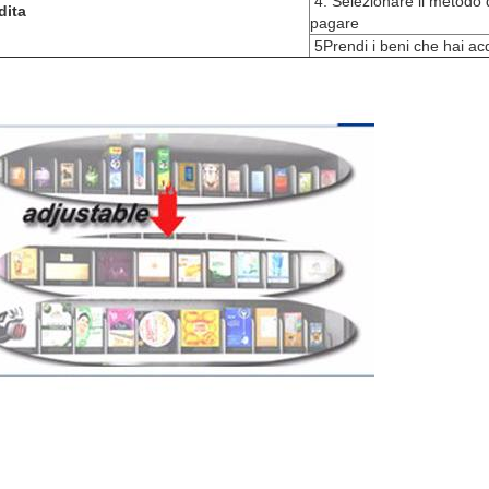
4. Selezionare il metodo
dita
pagare
5Prendi i beni che hai ac