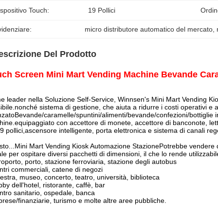
spositivo Touch:
19 Pollici
Ordi
idenziare:
micro distributore automatico del mercato
, 
escrizione Del Prodotto
uch Screen Mini Mart Vending Machine Bevande Car
 leader nella Soluzione Self-Service, Winnsen's Mini Mart Vending Kios
sibile.nonché sistema di gestione, che aiuta a ridurre i costi operativi e
nzato
Bevande/caramelle/spuntini/alimenti/bevande/confezioni/bottiglie i
hine.
equipaggiato con accettore di monete, accettore di banconote, lett
9 pollici,
ascensore intelligente, porta elettronica e sistema di canali rego
to...
Mini Mart Vending Kiosk Automazione Stazione
Potrebbe vendere di
le per ospitare diversi pacchetti di dimensioni, il che lo rende utilizzabile 
roporto, porto, stazione ferroviaria, stazione degli autobus
ntri commerciali, catene di negozi
lestra, museo, concerto, teatro, università, biblioteca
bby dell'hotel, ristorante, caffè, bar
ntro sanitario, ospedale, banca
prese/finanziarie, turismo e molte altre aree pubbliche.