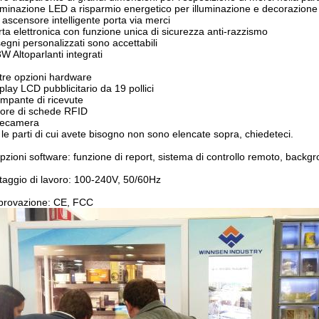
luminazione LED a risparmio energetico per illuminazione e decorazione
 ascensore intelligente porta via merci
rta elettronica con funzione unica di sicurezza anti-razzismo
segni personalizzati sono accettabili
3W Altoparlanti integrati
ltre opzioni hardware
splay LCD pubblicitario da 19 pollici
ampante di ricevute
ttore di schede RFID
lecamera
 le parti di cui avete bisogno non sono elencate sopra, chiedeteci.
pzioni software: funzione di report, sistema di controllo remoto, backgr
taggio di lavoro: 100-240V, 50/60Hz
provazione: CE, FCC