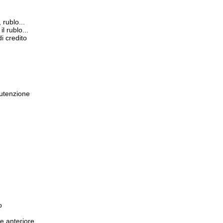
 rublo...
l rublo...
i credito
nutenzione
o
te anteriore