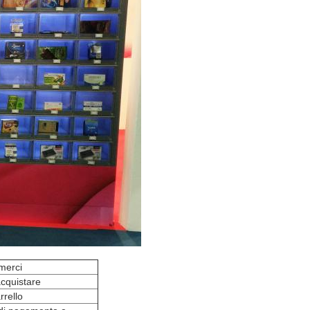
 merci
acquistare
rrello