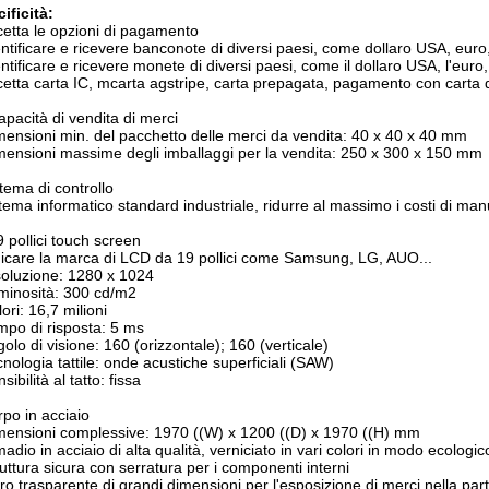
ificità:
etta le opzioni di pagamento
entificare e ricevere banconote di diversi paesi, come dollaro USA, euro,
entificare e ricevere monete di diversi paesi, come il dollaro USA, l'euro, i
cetta carta IC, m
carta agstripe, carta prepagata, pagamento con carta d
apacità di vendita di merci
mensioni min. del pacchetto delle merci da vendita: 40 x 40 x 40 mm
mensioni massime degli imballaggi per la vendita: 250 x 300 x 150 mm
tema di controllo
stema informatico standard industriale, ridurre al massimo i costi di ma
9 pollici touch screen
dicare la marca di LCD da 19 pollici come Samsung, LG, AUO...
soluzione: 1280 x 1024
minosità: 300 cd/m2
lori: 16,7 milioni
mpo di risposta: 5 ms
golo di visione: 160 (orizzontale); 160 (verticale)
cnologia tattile: onde acustiche superficiali (SAW)
sibilità al tatto: fissa
po in acciaio
mensioni complessive: 1970 ((W) x 1200 ((D) x 1970 ((H) mm
madio in acciaio di alta qualità, verniciato in vari colori in modo ecologic
ruttura sicura con serratura per i componenti interni
tro trasparente di grandi dimensioni per l'esposizione di merci nella par