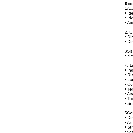
Spec
1Acc
• Id
• Id
• Ac
2. C
• Di
• Di
3Sis
• si
4. 1
• In
• Ri
• Lu
• Co
• Te
• An
• Te
• Sen
5Cor
• Di
• Ar
• St
• ve