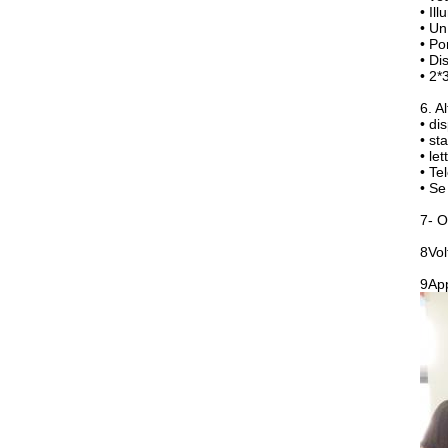
• Il
• Un
• Po
• Di
• 2*
6. A
• di
• st
• le
• Te
• Se
7- O
8Vol
9Ap