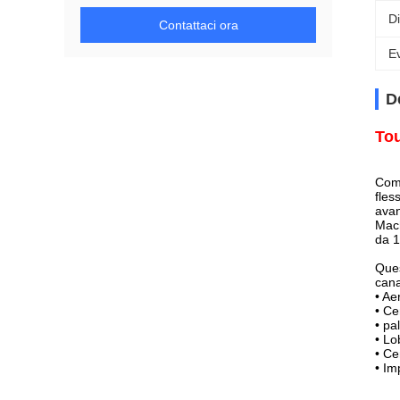
Di
Contattaci ora
Ev
D
To
Come
fles
ava
Mac
da 1
Ques
cana
• Ae
• Ce
• pa
• Lo
• Ce
• Im