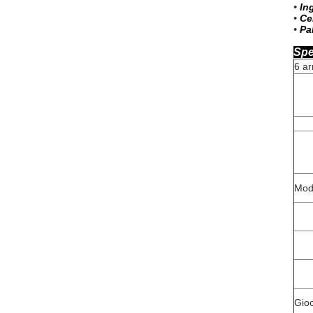
•
Ing
•
Ce
•
Pa
Spe
6 ar
Mod
Gioc