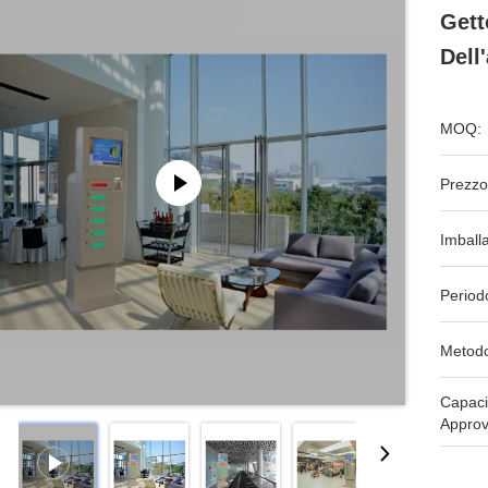
Gett
Dell
MOQ:
Prezzo
Imball
Period
Metodo
Capaci
Approv