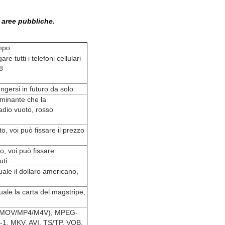
e aree pubbliche.
empo
re tutti i telefoni cellulari
8
gersi in futuro da solo
uminante che la
adio vuoto, rosso
o, voi può fissare il prezzo
o, voi può fissare
nuti…
uale il dollaro americano,
uale la carta del magstripe,
4 (MOV/MP4/M4V), MPEG-
1, MKV, AVI, TS/TP, VOB,