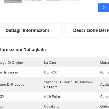
Ott
Dettagli Informazioni
Descrizione Del 
nformazioni Dettagliate
uogo Di Origine
La Cina
Marc
rtificazione
CE, FCC
Numer
Stazione Di Carico Del Telefono 
ome Di Prodotto:
Appli
Cellulare
CD:
A 19 Pollici
Color
po:
Cavalletto
Ordi