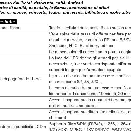
resso dell'hotel, ristorante, caffè, Antivari
ntro di sanità, ospedale, la Banca, costruzione di affari
lestra, museo, concerto, teatro, università, biblioteca e molte altr
cifiche:
madi fissati
Telefoni cellulari della tassa 6 allo stesso t
Varie spine della tassa di offerta per fare paga
astuti nel mercato, compreso l'iPhone 5/6/7/
Samsung, HTC, Blackberry ed ecc.
Le nuove spine di carico hanno potuto aggiun
La luce del LED dentro gli armadi per sia ill
decorazione, luce verde corrisponde all'arm
supporti leggeri per l'armadio occupato
Il prezzo di carico ha potuto essere modificat
o di paga/modo libero
di carico come $2, $5, $20…
Il tempo di carico ha potuto essere modificat
liberamente il carico come 10 minuti, 20 mi
Accetti il pagamento in contanti differente, q
dollaro australiano, euro…
Accetti il pagamento differente della carta, q
chip card
Supporto RMVB/RM (RV8/9), h.263, h.26
atore di pubblicità LCD a
1/2 (VOB), MPEG-4 (XVID/DIVX), WMV7/VC-