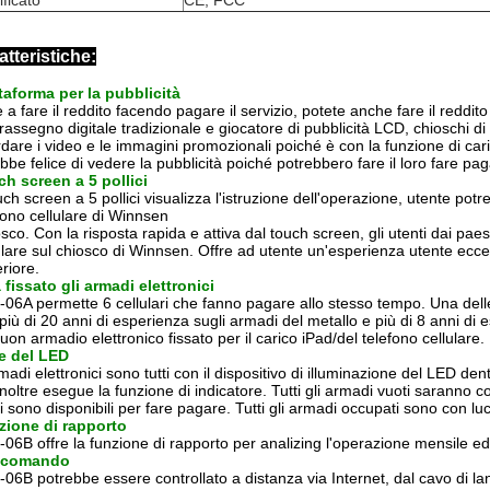
ificato
CE, FCC
atteristiche:
taforma per la pubblicità
e a fare il reddito facendo pagare il servizio, potete anche fare il reddit
rassegno digitale tradizionale e giocatore di pubblicità LCD, chioschi di
dare i video e le immagini promozionali poiché è con la funzione di cari
bbe felice di vedere la pubblicità poiché potrebbero fare il loro fare pag
h screen a 5 pollici
ouch screen a 5 pollici visualizza l'istruzione dell'operazione, utente po
fono cellulare di Winnsen
sco. Con la risposta rapida e attiva dal touch screen, gli utenti dai paesi
ulare sul chiosco di Winnsen. Offre ad utente un'esperienza utente eccel
riore.
 fissato gli armadi elettronici
06A permette 6 cellulari che fanno pagare allo stesso tempo. Una delle 
più di 20 anni di esperienza sugli armadi del metallo e più di 8 anni di 
uon armadio elettronico fissato per il carico iPad/del telefono cellulare.
e del LED
madi elettronici sono tutti con il dispositivo di illuminazione del LED de
noltre esegue la funzione di indicatore. Tutti gli armadi vuoti saranno 
i sono disponibili per fare pagare. Tutti gli armadi occupati sono con l
zione di rapporto
06B offre la funzione di rapporto per analizing l'operazione mensile ed 
ecomando
06B potrebbe essere controllato a distanza via Internet, dal cavo di lan,