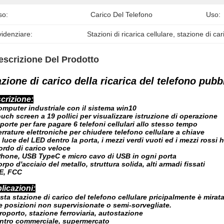
so:
Carico Del Telefono
Uso:
idenziare:
Stazioni di ricarica cellulare
, 
stazione di ca
escrizione Del Prodotto
zione di carico della ricarica del telefono pubbli
crizione:
omputer industriale con il sistema win10
ouch screen a 19 pollici per visualizzare istruzione di operazione
 porte per fare pagare 6 telefoni cellulari allo stesso tempo
errature elettroniche per chiudere telefono cellulare a chiave
a luce del LED dentro la porta, i mezzi verdi vuoti ed i mezzi rossi
ordo di carico veloce
iPhone, USB TypeC e micro cavo di USB in ogni porta
orpo d'acciaio del metallo, struttura solida, alti armadi fissati
CE, FCC
licazioni:
ta stazione di carico del telefono cellulare pricipalmente è mirata 
e posizioni non supervisionate o semi-sorvegliate.
roporto, stazione ferroviaria, autostazione
ntro commerciale, supermercato