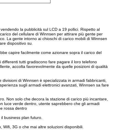
o vendendo la pubblicità sul LCD a 19 pollici. Rispetto al
 carico del cellulare di Winnsen per attirare più gente per
co. La gente intorno ai chioschi di carico mobili di Winnsen
are dispositivo su.
trebbe capire facilmente come azionare sopra il carico del
 differenti tutti gradiscono fare pagare il loro telefono
lente, accolta favorevolmente da quelle posizioni di qualità
divisioni di Winnsen è specializzata in armadi fabbricanti,
esperienza sugli armadi elettronici avanzati, Winnsen sa fare
ntro. Non solo che decora la stazione di carico più incantare,
con luce verde dentro, utente saprebbero che gli armadi
uce rossa dentro
il business plan futuro.
 Wifi, 3G o che mai altre soluzioni disponibili.