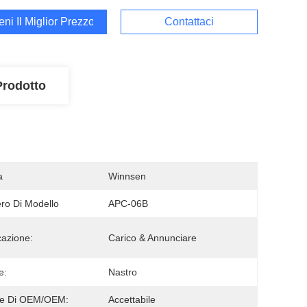
ieni Il Miglior Prezzo
Contattaci
Prodotto
a
Winnsen
o Di Modello
APC-06B
cazione:
Carico & Annunciare
e:
Nastro
ne Di OEM/OEM:
Accettabile