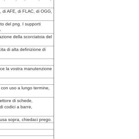
, di AFE, di FLAC, di OGG,
to del png. I supporti
e
razione della scorciatoia del
a di alta definizione di
iduce la vostra manutenzione
o con uso a lungo termine,
 lettore di schede,
 di codici a barre,
lusa sopra, chiedaci prego.