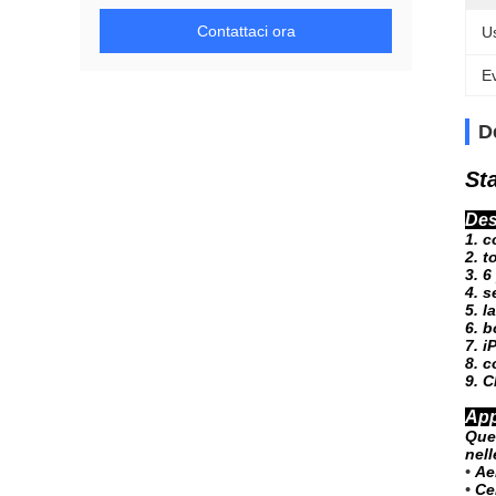
Contattaci ora
U
Ev
D
Sta
Des
1. c
2. t
3. 6
4. s
5. l
6. b
7. 
8. c
9. 
App
Ques
nell
•
Ae
•
Ce