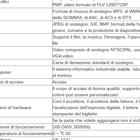
ollici
PMP, video formato di FLV 1280*720P
Formati di musica di sostegno MP3, di WMA
della SCIMMIA, di AAC, di AC3 e di DTS
JPEG di sostegno, GIF, BMP, formati della fo
girano, zumano e la proiezione di diapositiv
Supporti il film, la musica, l'immagine, l'ope
file
Video composito di sostegno NTSC/PAL, uscit
VGA video
Carta di deviazione standard di sostegno
Il sistema informatico industriale stabile, r
puter
al minimo
o di acciaio
Acciaio
Il corpo di acciaio di buona qualità, support
colore può essere personalizzato.
Coni il accettore, il accettore della fattura, il
oni di hardware
l'analizzatore dell'impronta digitale, il lettore
stampante del biglietto
Se la parte che volete aggiungere non è inc
sione di funzionamento
100-240V, 50/60Hz
peratura di funzionamento
0 ~ ℃ 50