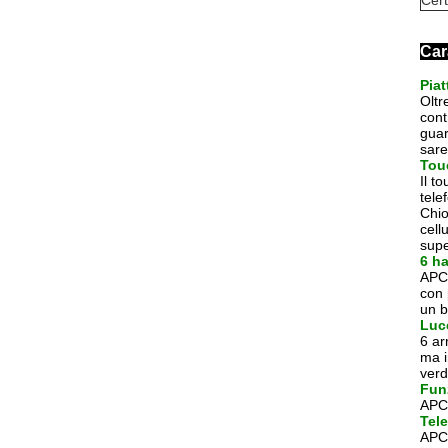
Cert
Car
Piat
Oltr
cont
guar
sare
Touc
Il t
tele
Chio
cell
supe
6 ha
APC-
con 
un b
Luc
6 ar
ma i
verd
Fun
APC-
Tel
APC-