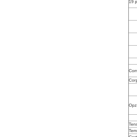
19 p
Com
Corp
Opzi
Ten
Tem