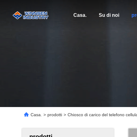
Casa.
Su di noi
pr
Casa.
>
prodotti
>
Chiosco di carico del telefono cellul
prodotti