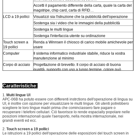
Accetti il pagamento differente della carta, quale la carta del
magstripe, chip card, carta di RFID…
LCD a 19 pollici
Visualizzi sia l'istruzione che la pubblicità dell'operazione
Sostenga sia i video che le immagini della pubblicità
Sostenga le multi lingue
Sostenga l'interfaccia utente su ordinazione
Touch screen a
Renda a Winnsen il chiosco di carico mobile amichevole per
19 pollici
usare
Computer
Il sistema informatico industriale stabile, riduce la vostra
manutenzione al minimo
Corpo di acciaio
Progettazione di brevetto. Il corpo di acciaio di buona
qualità, supporto con uso a lungo termine, colore può
essere personalizzato
Opzioni di
Coni il accettore, il accettore della fattura, il lettore di schede,
Caratteristiche:
hardware
l'analizzatore dell'impronta digitale, il lettore di codici a
barre, stampante del biglietto
1.
Multi lingue UI
Wifi, 3G
APC-06B ha potuto essere con differenti instrctions dell'operazione di lingua su
Se la parte che volete aggiungere non è di cui sopra
UI, è inoltre con opzione per visualizzare le multi lingue. Gli utenti potrebbero
scegliere le loro lingue madri prima che cominciassero fare pagare o
incluso, chiedaci prego.
recuperare i telefoni cellulari. Ciò favorisce lo rende espacially popolare nelle
Tensione di
100-240V, 50/60Hz
posizioni internazionali quale l'aeroporto, nella mostra internazionale, nei
funzionamento
grandi eventi ed ecc.
Temperatura di
0 ~ ℃ 50
2.
Touch screen a 19 pollici
funzionamento
Le istruzioni a 19 pollici dell'operazione delle esposizioni del touch screen in