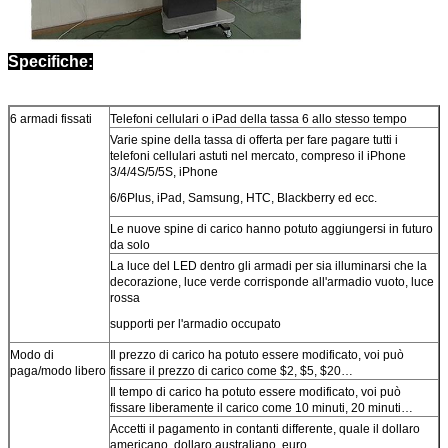
Specifiche:
6 armadi fissati
Telefoni cellulari o iPad della tassa 6 allo stesso tempo
Varie spine della tassa di offerta per fare pagare tutti i
telefoni cellulari astuti nel mercato, compreso il iPhone
3/4/4S/5/5S, iPhone
6/6Plus, iPad, Samsung, HTC, Blackberry ed ecc.
Le nuove spine di carico hanno potuto aggiungersi in futuro
da solo
La luce del LED dentro gli armadi per sia illuminarsi che la
decorazione, luce verde corrisponde all'armadio vuoto, luce
rossa
supporti per l'armadio occupato
Modo di
Il prezzo di carico ha potuto essere modificato, voi può
paga/modo libero
fissare il prezzo di carico come $2, $5, $20…
Il tempo di carico ha potuto essere modificato, voi può
fissare liberamente il carico come 10 minuti, 20 minuti…
Accetti il pagamento in contanti differente, quale il dollaro
americano, dollaro australiano, euro…