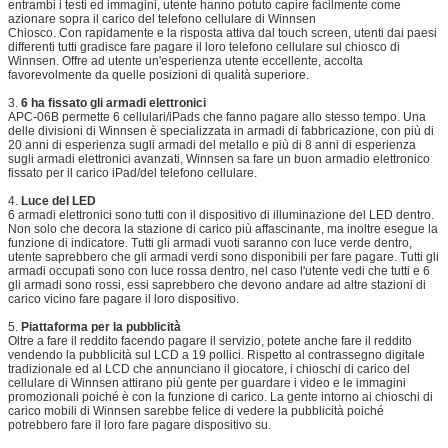
Certificato
CE, FCC
entrambi i testi ed immagini, utente hanno potuto capire facilmente come
azionare sopra il carico del telefono cellulare di Winnsen
Chiosco. Con rapidamente e la risposta attiva dal touch screen, utenti dai paesi
differenti tutti gradisce fare pagare il loro telefono cellulare sul chiosco di
Winnsen. Offre ad utente un'esperienza utente eccellente, accolta
favorevolmente da quelle posizioni di qualità superiore.
3.
6 ha fissato gli armadi elettronici
APC-06B permette 6 cellulari/iPads che fanno pagare allo stesso tempo. Una
delle divisioni di Winnsen è specializzata in armadi di fabbricazione, con più di
20 anni di esperienza sugli armadi del metallo e più di 8 anni di esperienza
sugli armadi elettronici avanzati, Winnsen sa fare un buon armadio elettronico
fissato per il carico iPad/del telefono cellulare.
4.
Luce del LED
6 armadi elettronici sono tutti con il dispositivo di illuminazione del LED dentro.
Non solo che decora la stazione di carico più affascinante, ma inoltre esegue la
funzione di indicatore. Tutti gli armadi vuoti saranno con luce verde dentro,
utente saprebbero che gli armadi verdi sono disponibili per fare pagare. Tutti gli
armadi occupati sono con luce rossa dentro, nel caso l'utente vedi che tutti e 6
gli armadi sono rossi, essi saprebbero che devono andare ad altre stazioni di
carico vicino fare pagare il loro dispositivo.
5.
Piattaforma per la pubblicità
Oltre a fare il reddito facendo pagare il servizio, potete anche fare il reddito
vendendo la pubblicità sul LCD a 19 pollici. Rispetto al contrassegno digitale
tradizionale ed al LCD che annunciano il giocatore, i chioschi di carico del
cellulare di Winnsen attirano più gente per guardare i video e le immagini
promozionali poiché è con la funzione di carico. La gente intorno ai chioschi di
carico mobili di Winnsen sarebbe felice di vedere la pubblicità poiché
potrebbero fare il loro fare pagare dispositivo su.