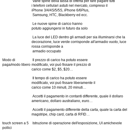
Varie spine della tassa di offerta per fare pagare tutti
i telefoni cellulari astuti nel mercato, compreso il
iPhone 3/4/4S/5/5S, iPhone 6/6Plus,
Samsung, HTC, Blackberry ed ecc.
Le nuove spine di carico hanno
potuto aggiungersi in futuro da solo
La luce del LED dentro gli armadi per sia illuminarsi che la
decorazione, luce verde corrisponde all'armadio vuoto, luce
rossa corrisponde a
armadio occupato
Lasciate un messaggio
Modo di
Il prezzo di carico ha potuto essere
paga/modo libero
modificato, voi può fissare il prezzo di
carico come $2, $5, $20…
Ti richiameremo presto!
Il tempo di carico ha potuto essere
modificato, voi può fissare liberamente il
carico come 10 minuti, 20 minuti…
Accetti il pagamento in contanti differente, quale il dollaro
americano, dollaro australiano, euro…
Accetti il pagamento differente della carta, quale la carta del
magstripe, chip card, carta di RFID…
touch screen a 5
Istruzione di operazione dell'esposizione, UI amichevole
pollici