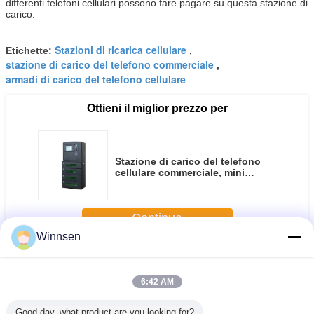
differenti telefoni cellulari possono fare pagare su questa stazione di
carico.
Stazioni di ricarica cellulare
Etichette:
,
stazione di carico del telefono commerciale
,
armadi di carico del telefono cellulare
Ottieni il miglior prezzo per
Stazione di carico del telefono
cellulare commerciale, mini
chiosco della stazione di carico
del dispositivo mobile del touch
screen di stile
Continua
Winnsen
Stazioni di carico del telefono cellulare
Più
6:42 AM
Good day, what product are you looking for?