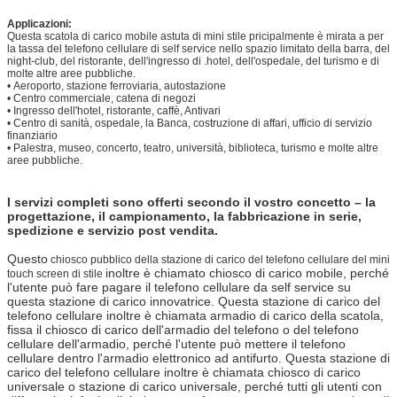
Applicazioni:
Questa
scatola di carico mobile astuta di mini stile
pricipalmente è mirata a per
la tassa del telefono cellulare di self service nello spazio limitato della barra, del
night-club, del ristorante, dell'ingresso di .hotel, dell'ospedale, del turismo e di
molte altre aree pubbliche.
•
Aeroporto, stazione ferroviaria, autostazione
•
Centro commerciale, catena di negozi
•
Ingresso dell'hotel, ristorante, caffè, Antivari
•
Centro di sanità, ospedale, la Banca, costruzione di affari, ufficio di servizio
finanziario
•
Palestra, museo, concerto, teatro, università, biblioteca, turismo e molte altre
aree pubbliche.
I servizi completi sono offerti secondo il vostro concetto – la
progettazione, il campionamento, la fabbricazione in serie,
spedizione e servizio post vendita.
Questo
chiosco pubblico della stazione di carico del telefono cellulare del mini
inoltre è chiamato chiosco di carico mobile, perché
touch screen di stile
l'utente può fare pagare il telefono cellulare da self service su
questa stazione di carico innovatrice. Questa stazione di carico del
telefono cellulare inoltre è chiamata armadio di carico della scatola,
fissa il chiosco di carico dell'armadio del telefono o del telefono
cellulare dell'armadio, perché l'utente può mettere il telefono
cellulare dentro l'armadio elettronico ad antifurto. Questa stazione di
carico del telefono cellulare inoltre è chiamata chiosco di carico
universale o stazione di carico universale, perché tutti gli utenti con