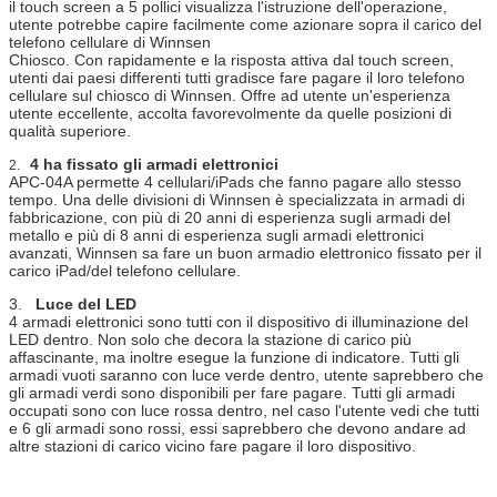
il touch screen a 5 pollici visualizza l'istruzione dell'operazione,
utente potrebbe capire facilmente come azionare sopra il carico del
telefono cellulare di Winnsen
Chiosco. Con rapidamente e la risposta attiva dal touch screen,
utenti dai paesi differenti tutti gradisce fare pagare il loro telefono
cellulare sul chiosco di Winnsen. Offre ad utente un'esperienza
utente eccellente, accolta favorevolmente da quelle posizioni di
qualità superiore.
4 ha fissato gli armadi elettronici
2.
APC-04A permette 4 cellulari/iPads che fanno pagare allo stesso
tempo. Una delle divisioni di Winnsen è specializzata in armadi di
fabbricazione, con più di 20 anni di esperienza sugli armadi del
metallo e più di 8 anni di esperienza sugli armadi elettronici
avanzati, Winnsen sa fare un buon armadio elettronico fissato per il
carico iPad/del telefono cellulare.
3.
Luce del LED
4 armadi elettronici sono tutti con il dispositivo di illuminazione del
LED dentro. Non solo che decora la stazione di carico più
affascinante, ma inoltre esegue la funzione di indicatore. Tutti gli
armadi vuoti saranno con luce verde dentro, utente saprebbero che
gli armadi verdi sono disponibili per fare pagare. Tutti gli armadi
occupati sono con luce rossa dentro, nel caso l'utente vedi che tutti
e 6 gli armadi sono rossi, essi saprebbero che devono andare ad
altre stazioni di carico vicino fare pagare il loro dispositivo.